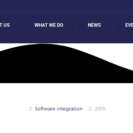
T US
WHAT WE DO
NEWS
EV
T US
WHAT WE DO
NEWS
EV
Software integration
2015