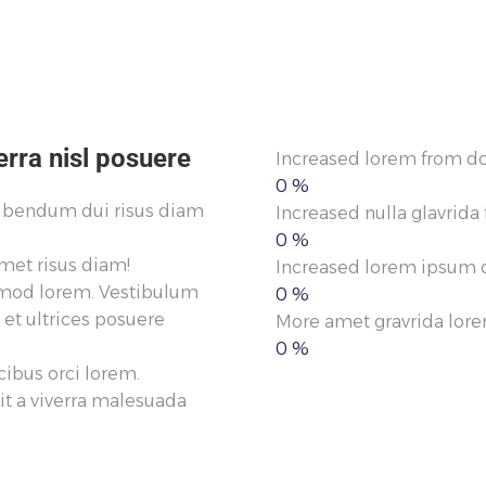
erra nisl posuere
Increased lorem from dol
0
%
bibendum dui risus diam
Increased nulla glavrida
0
%
amet risus diam!
Increased lorem ipsum d
ismod lorem. Vestibulum
0
%
 et ultrices posuere
More amet gravrida lore
0
%
cibus orci lorem.
t a viverra malesuada