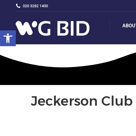
020 3282 1400
ABOU
ABOU
Open toolbar
Jeckerson Club